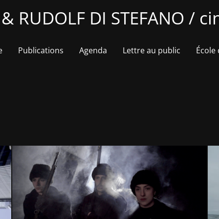
 RUDOLF DI STEFANO / cin
e
Publications
Agenda
Lettre au public
École