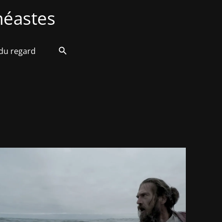
éastes
Rechercher
 du regard