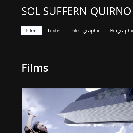
Aller
SOL SUFFERN-QUIRNO &
au
contenu
Films
Textes
Filmographie
Biographi
Films