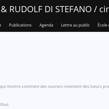
 RUDOLF DI STEFANO / cin
e
Publications
Agenda
Lettre au public
École
e qui montre comment des ouvriers inventent des lueurs prat
thus.