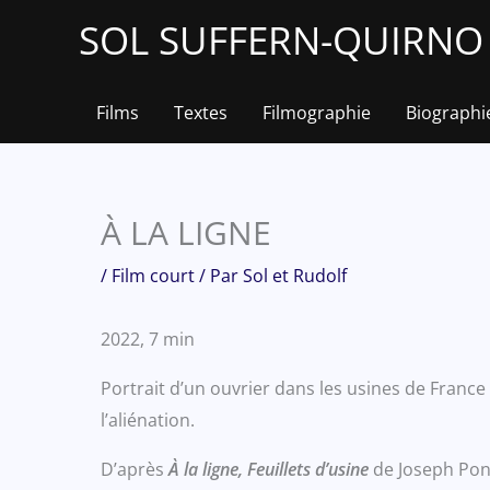
Aller
SOL SUFFERN-QUIRNO &
au
contenu
Films
Textes
Filmographie
Biographi
À LA LIGNE
/
Film court
/ Par
Sol et Rudolf
2022, 7 min
Portrait d’un ouvrier dans les usines de Franc
l’aliénation.
D’après
À la ligne, Feuillets d’usine
de Joseph Pon