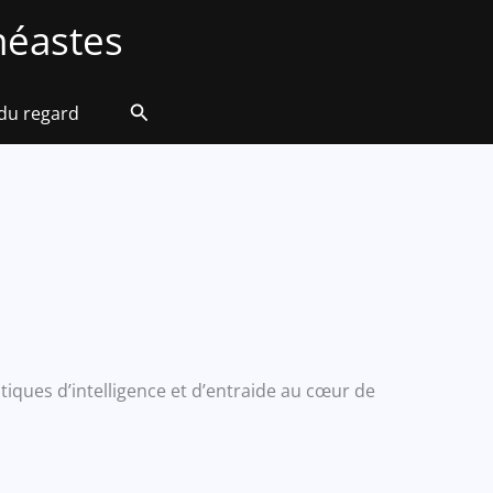
éastes
Rechercher
 du regard
iques d’intelligence et d’entraide au cœur de