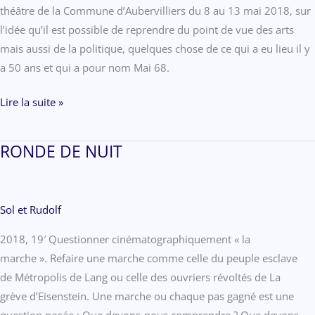
théâtre de la Commune d’Aubervilliers du 8 au 13 mai 2018, sur
l’idée qu’il est possible de reprendre du point de vue des arts
mais aussi de la politique, quelques chose de ce qui a eu lieu il y
a 50 ans et qui a pour nom Mai 68.
FILM
Lire la suite »
H/68
RONDE DE NUIT
Sol et Rudolf
2018, 19′ Questionner cinématographiquement « la
marche ». Refaire une marche comme celle du peuple esclave
de Métropolis de Lang ou celle des ouvriers révoltés de La
grève d’Eisenstein. Une marche ou chaque pas gagné est une
question posée : Que devons-nous comprendre ? Que devons-