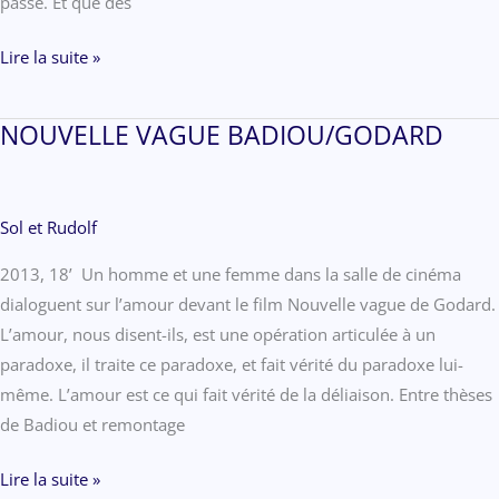
passé. Et que des
ANNONCER
Lire la suite »
LE
CINÉMATOGRAPHE
NOUVELLE VAGUE BADIOU/GODARD
Sol et Rudolf
2013, 18’ Un homme et une femme dans la salle de cinéma
dialoguent sur l’amour devant le film Nouvelle vague de Godard.
L’amour, nous disent-ils, est une opération articulée à un
paradoxe, il traite ce paradoxe, et fait vérité du paradoxe lui-
même. L’amour est ce qui fait vérité de la déliaison. Entre thèses
de Badiou et remontage
NOUVELLE
Lire la suite »