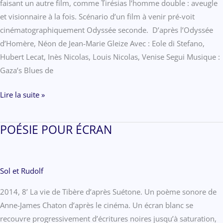
faisant un autre film, comme Tirésias l’homme double : aveugle
et visionnaire à la fois. Scénario d’un film à venir pré-voit
cinématographiquement Odyssée seconde. D’après l’Odyssée
d’Homère, Néon de Jean-Marie Gleize Avec : Eole di Stefano,
Hubert Lecat, Inès Nicolas, Louis Nicolas, Venise Segui Musique :
Gaza’s Blues de
SCÉNARIO
Lire la suite »
D’UN
FILM
POÉSIE POUR ÉCRAN
À
VENIR
Sol et Rudolf
2014, 8’ La vie de Tibère d’après Suétone. Un poème sonore de
Anne-James Chaton d’après le cinéma. Un écran blanc se
recouvre progressivement d’écritures noires jusqu’à saturation,