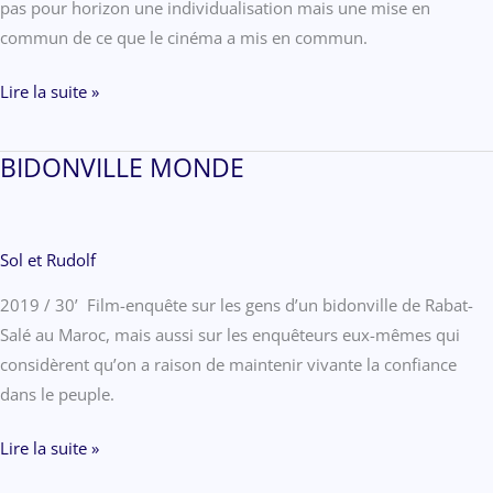
pas pour horizon une individualisation mais une mise en
commun de ce que le cinéma a mis en commun.
LETTRE
Lire la suite »
À
JACKY
BIDONVILLE MONDE
ÉVRARD
Sol et Rudolf
2019 / 30’ Film-enquête sur les gens d’un bidonville de Rabat-
Salé au Maroc, mais aussi sur les enquêteurs eux-mêmes qui
considèrent qu’on a raison de maintenir vivante la confiance
dans le peuple.
BIDONVILLE
Lire la suite »
MONDE