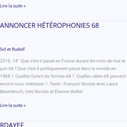
WEEK-
Lire la suite »
END
UN
ANNONCER HÉTÉROPHONIES 68
FILM
COMME
LES
Sol et Rudolf
AUTRES
2016, 14’ Que s’est-il passé en France durant les mois de mai et
juin 68 ? Que s’est-il politiquement passé dans le monde en
1968 ? Quelles furent les formes-68 ? Quelles idées-68 peuvent
encore nous intéresser ? Texte : François Nicolas Avec Laura
Besenbruch, Inès Nicolas et Étienne Walter
ANNONCER
Lire la suite »
HÉTÉROPHONIES
68
RDAYEF