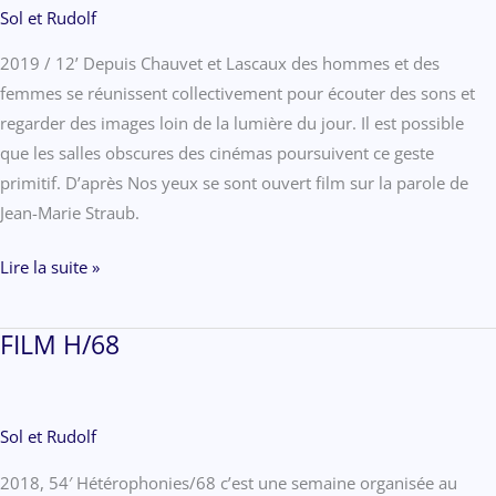
Sol et Rudolf
#2
2019 / 12’ Depuis Chauvet et Lascaux des hommes et des
femmes se réunissent collectivement pour écouter des sons et
regarder des images loin de la lumière du jour. Il est possible
que les salles obscures des cinémas­ poursuivent ce geste
primitif. D’après Nos yeux se sont ouvert film sur la parole de
Jean-Marie Straub.
BONUS
Lire la suite »
POUR
UN
FILM H/68
PUBLIC
DE
CINÉMA
Sol et Rudolf
#1
2018, 54′ Hétérophonies/68 c’est une semaine organisée au