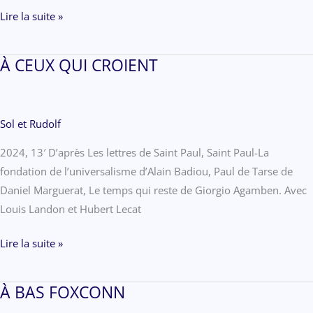
L’OUVRIER
Lire la suite »
ET
LA
À CEUX QUI CROIENT
MACHINE
Sol et Rudolf
2024, 13′ D’après Les lettres de Saint Paul, Saint Paul-La
fondation de l’universalisme d’Alain Badiou, Paul de Tarse de
Daniel Marguerat, Le temps qui reste de Giorgio Agamben. Avec
Louis Landon et Hubert Lecat
À
Lire la suite »
CEUX
QUI
À BAS FOXCONN
CROIENT