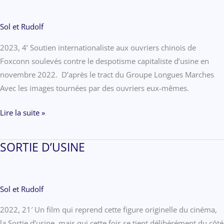
Sol et Rudolf
2023, 4’ Soutien internationaliste aux ouvriers chinois de
Foxconn soulevés contre le despotisme capitaliste d’usine en
novembre 2022. D’après le tract du Groupe Longues Marches
Avec les images tournées par des ouvriers eux-mêmes.
À
Lire la suite »
BAS
FOXCONN
SORTIE D’USINE
Sol et Rudolf
2022, 21′ Un film qui reprend cette figure originelle du cinéma,
la Sortie d’usine, mais qui cette fois se tient délibérément du côté