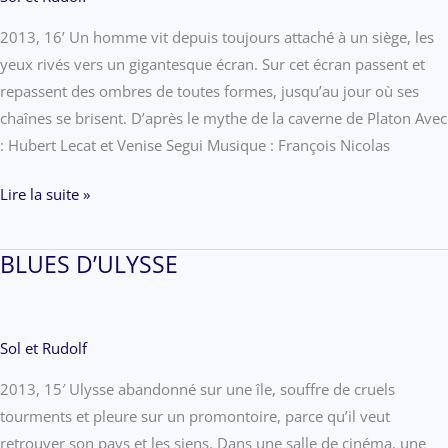
2013, 16’ Un homme vit depuis toujours attaché à un siège, les
yeux rivés vers un gigantesque écran. Sur cet écran passent et
repassent des ombres de toutes formes, jusqu’au jour où ses
chaînes se brisent. D’après le mythe de la caverne de Platon Avec
: Hubert Lecat et Venise Segui Musique : François Nicolas
NAUSICAA
Lire la suite »
BLUES D’ULYSSE
Sol et Rudolf
2013, 15′ Ulysse abandonné sur une île, souffre de cruels
tourments et pleure sur un promontoire, parce qu’il veut
retrouver son pays et les siens. Dans une salle de cinéma, une