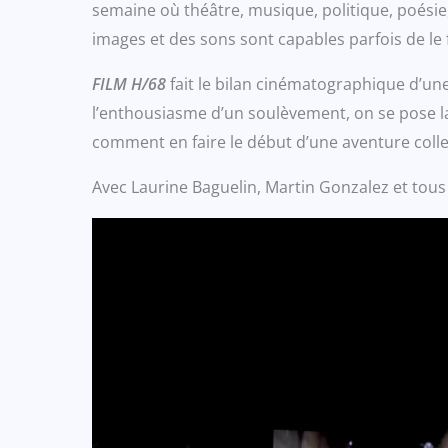
semaine où théâtre, musique, politique, poésie
images et des sons sont capables parfois de le 
FILM H/68
fait le bilan cinématographique d’un
l’enthousiasme d’un soulèvement, on se pose la
comment en faire le début d’une aventure colle
Avec Laurine Baguelin, Martin Gonzalez et tous