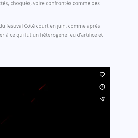
ottés, choqués, voire confrontés comme des
u festival Côté court en juin, comme après
à ce qui fut un hétérogène feu d’artifice et