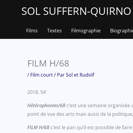
Aller
SOL SUFFERN-QUIRNO &
au
contenu
Films
Textes
Filmographie
Biographi
FILM H/68
/
Film court
/ Par
Sol et Rudolf
2018, 54′
Hétérophonies/68
c’est une semaine organisée au
point de vue des arts mais aussi de la politique
FILM H/68
c’est le pari qu’il est possible de fa