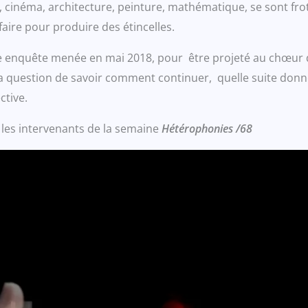
, cinéma, architecture, peinture, mathématique, se sont fr
faire pour produire des étincelles.
e enquête menée en mai 2018, pour être projeté au chœur d
 question de savoir comment continuer, quelle suite donner 
ctive.
 les intervenants de la semaine
Hétérophonies /68