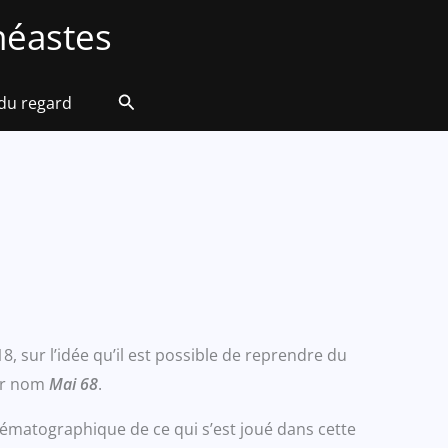
éastes
Rechercher
 du regard
 sur l’idée qu’il est possible de reprendre du
our nom
Mai 68
.
ématographique de ce qui s’est joué dans cette