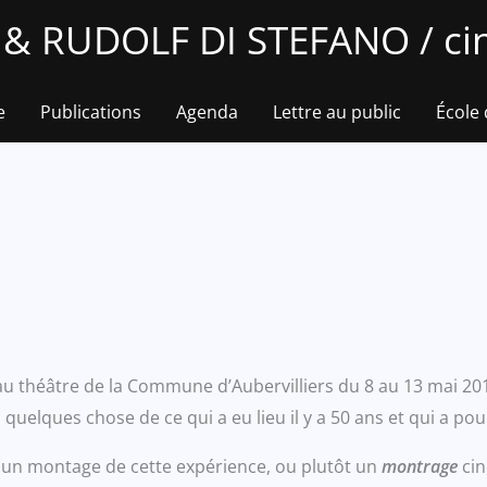
 RUDOLF DI STEFANO / cin
e
Publications
Agenda
Lettre au public
École
 théâtre de la Commune d’Aubervilliers du 8 au 13 mai 2018,
, quelques chose de ce qui a eu lieu il y a 50 ans et qui a p
ire un montage de cette expérience, ou plutôt un
montrage
cin