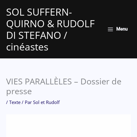
Aller
SOL SUFFERN-
au
QUIRNO & RUDOLF
contenu
Menu
DI STEFANO /
cinéastes
VIES PARALLÈLES – Dossier de
presse
/
Texte
/ Par
Sol et Rudolf