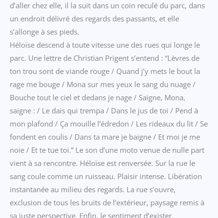
d’aller chez elle, il la suit dans un coin reculé du parc, dans
un endroit délivré des regards des passants, et elle
s’allonge à ses pieds.
Héloïse descend à toute vitesse une des rues qui longe le
parc. Une lettre de Christian Prigent s’entend : “Lèvres de
ton trou sont de viande rouge / Quand j’y mets le bout la
rage me bouge / Mona sur mes yeux le sang du nuage /
Bouche tout le ciel et dedans je nage / Saigne, Mona,
saigne : / Le dais qui trempa / Dans le jus de toi / Pend à
mon plafond / Ça mouille l’édredon / Les rideaux du lit / Se
fondent en coulis / Dans ta mare je baigne / Et moi je me
noie / Et te tue toi.” Le son d’une moto venue de nulle part
vient à sa rencontre. Héloïse est renversée. Sur la rue le
sang coule comme un ruisseau. Plaisir intense. Libération
instantanée au milieu des regards. La rue s’ouvre,
exclusion de tous les bruits de l’extérieur, paysage remis à
sa juste perspective. Enfin, le sentiment d’exister.