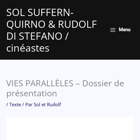
Aller
SOL SUFFERN-
au
QUIRNO & RUDOLF
contenu
Menu
DI STEFANO /
cinéastes
VIES PARALLÈLES – Dossier de
présentation
/
Texte
/ Par
Sol et Rudolf