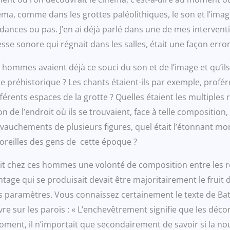
ma, comme dans les grottes paléolithiques, le son et l’imag
ances ou pas. J’en ai déjà parlé dans une de mes intervent
esse sonore qui régnait dans les salles, était une façon er
s hommes avaient déjà ce souci du son et de l’image et qu’il
réhistorique ? Les chants étaient-ils par exemple, proférés 
ifférents espaces de la grotte ? Quelles étaient les multiple
n de l’endroit où ils se trouvaient, face à telle compositi
uchements de plusieurs figures, quel était l’étonnant mon
 oreilles des gens de cette époque ?
rait chez ces hommes une volonté de composition entre les r
ntage qui se produisait devait être majoritairement le fruit 
paramètres. Vous connaissez certainement le texte de Bataill
re sur les parois : « L’enchevêtrement signifie que les déco
ent, il n’importait que secondairement de savoir si la nouv