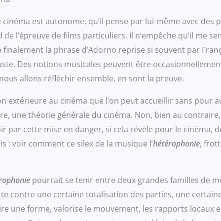
le cinéma est autonome, qu’il pense par lui-même avec des p
d de l’épreuve de films particuliers. Il n’empêche qu’il me s
finalement la phrase d’Adorno reprise si souvent par Françoi
uste. Des notions musicales peuvent être occasionnellemen
ù nous allons réfléchir ensemble, en sont la preuve.
xtérieure au cinéma que l’on peut accueillir sans pour auta
e, une théorie générale du cinéma. Non, bien au contraire, p
 voir par cette mise en danger, si cela révèle pour le cinéma
s : voir comment ce silex de la musique l’
hétérophonie
, frot
rophonie
pourrait se tenir entre deux grandes familles de 
tte contre une certaine totalisation des parties, une certai
duire une forme, valorise le mouvement, les rapports locau