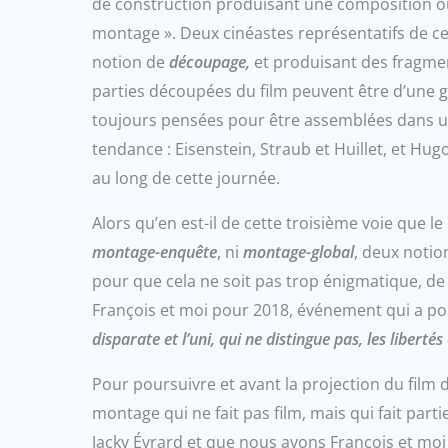
de construction produisant une composition ou
montage ». Deux cinéastes représentatifs de ce
notion de
découpage,
et produisant des fragment
parties découpées du film peuvent être d’une gr
toujours pensées pour être assemblées dans un 
tendance : Eisenstein, Straub et Huillet, et Hugo
au long de cette journée.
Alors qu’en est-il de cette troisième voie que l
montage-enquête
, ni
montage-global
, deux notio
pour que cela ne soit pas trop énigmatique, de
François et moi pour 2018, événement qui a 
disparate et l’uni, qui ne distingue pas, les libertés 
Pour poursuivre et avant la projection du film d
montage qui ne fait pas film, mais qui fait par
Jacky Évrard et que nous avons François et mo