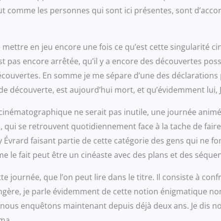
t comme les personnes qui sont ici présentes, sont d’accor
e mettre en jeu encore une fois ce qu’est cette singularité
’est pas encore arrêtée, qu’il y a encore des découvertes pos
couvertes. En somme je me sépare d’une des déclarations p
découverte, est aujourd’hui mort, et qu’évidemment lui, JL
cinématographique ne serait pas inutile, une journée animée
s, qui se retrouvent quotidiennement face à la tache de fai
Évrard faisant partie de cette catégorie des gens qui ne fo
 le fait peut être un cinéaste avec des plans et des séque
e journée, que l’on peut lire dans le titre. Il consiste à co
trangère, je parle évidemment de cette notion énigmatique
le nous enquêtons maintenant depuis déjà deux ans. Je dis n
néma.