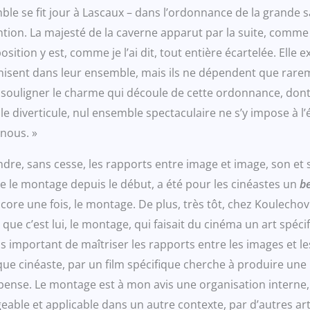
mble se fit jour à Lascaux – dans l’ordonnance de la grande s
ention. La majesté de la caverne apparut par la suite, com
mposition y est, comme je l’ai dit, tout entière écartelée. Ell
isent dans leur ensemble, mais ils ne dépendent que rareme
ouligner le charme qui découle de cette ordonnance, dont s
 diverticule, nul ensemble spectaculaire ne s’y impose à l’
nous. »
endre, sans cesse, les rapports entre image et image, son et
ue le montage depuis le début, a été pour les cinéastes un
be
core une fois, le montage. De plus, très tôt, chez Koulechov
que c’est lui, le montage, qui faisait du cinéma un art spécif
us important de maîtriser les rapports entre les images et 
aque cinéaste, par un film spécifique cherche à produire u
a pense. Le montage est à mon avis une organisation intern
eable et applicable dans un autre contexte, par d’autres art