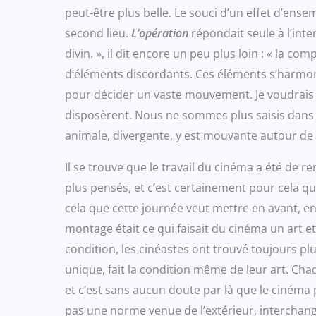
peut-être plus belle. Le souci d’un effet d’ense
second lieu.
L’opération
répondait seule à l’int
divin. », il dit encore un peu plus loin : « la co
d’éléments discordants. Ces éléments s’harmon
pour décider un vaste mouvement. Je voudrais s
disposèrent. Nous ne sommes plus saisis dans le
animale, divergente, y est mouvante autour de 
Il se trouve que le travail du cinéma a été de r
plus pensés, et c’est certainement pour cela q
cela que cette journée veut mettre en avant, en
montage était ce qui faisait du cinéma un art et 
condition, les cinéastes ont trouvé toujours pl
unique, fait la condition même de leur art. Ch
et c’est sans aucun doute par là que le ciném
pas une norme venue de l’extérieur, interchang