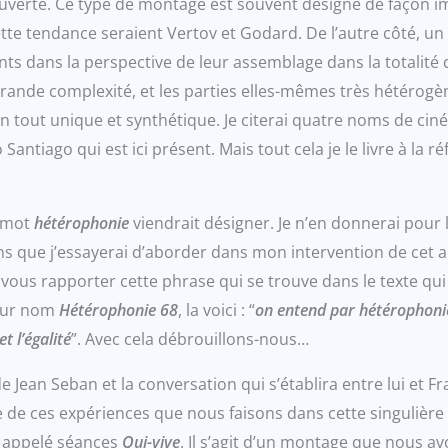
verte. Ce type de montage est souvent désigné de façon im
tte tendance seraient Vertov et Godard. De l’autre côté, un
s dans la perspective de leur assemblage dans la totalité d’u
ande complexité, et les parties elles-mêmes très hétérogène
tout unique et synthétique. Je citerai quatre noms de ciné
 Santiago qui est ici présent. Mais tout cela je le livre à l
e mot
hétérophonie
viendrait désigner. Je n’en donnerai pour l’
ns que j’essayerai d’aborder dans mon intervention de cet ap
 vous rapporter cette phrase qui se trouve dans le texte 
pour nom
Hétérophonie 68
, la voici : “
on entend par hétérophonie 
et l’égalité
”. Avec cela débrouillons-nous…
e Jean Seban et la conversation qui s’établira entre lui et 
tie de ces expériences que nous faisons dans cette singuliè
i appelé séances
Qui-vive
. Il s’agit d’un montage que nous avo