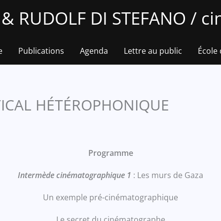
 RUDOLF DI STEFANO / cin
e
Publications
Agenda
Lettre au public
École
TICAL HÉTÉROPHONIQUE
Programme
Intermède cinématographique 1
: Les murs de Gaza
Un exemple pré-cinématographique
Le secret du cinématographe