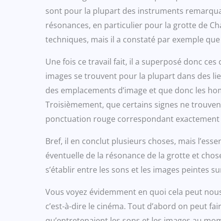
sont pour la plupart des instruments remarquab
résonances, en particulier pour la grotte de Ch
techniques, mais il a constaté par exemple que 
Une fois ce travail fait, il a superposé donc c
images se trouvent pour la plupart dans des l
des emplacements d’image et que donc les homm
Troisièmement, que certains signes ne trouvent,
ponctuation rouge correspondant exactement à
Bref, il en conclut plusieurs choses, mais l’esse
éventuelle de la résonance de la grotte et cho
s’établir entre les sons et les images peintes s
Vous voyez évidemment en quoi cela peut nous i
c’est-à-dire le cinéma. Tout d’abord on peut f
qu’entretenaient les sons et les images au mom