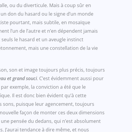
alle, ou du diverticule. Mais à coup sûr en
me un don du hasard ou le signe d’un monde
e existe pourtant, mais subtile, en mosaïque
nt l’un de l’autre et n’en dépendent jamais
euls le hasard et un aveugle instinct
étonnement, mais une constellation de la vie
 son, son et image toujours plus précis, toujours
au et grand souci
. C’est évidemment aussi pour
 par exemple, la conviction a été que le
ique. Il est donc bien évident qu’à cette
les sons, puisque leur agencement, toujours
ne nouvelle façon de monter ces deux dimensions
e, une pensée du dedans, qui n’est absolument
s. J’aurai tendance à dire même, et nous