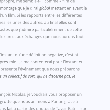
propre, me semble-t-il, comme « film de
 montage que je dirai
global
mettant en avant la
n film. Si les rapports entre les différentes
s les unes des autres, au final elles sont
astes que j’admire particulièrement de cette
a réflexion et aux échanges que nous aurons tout
instant qu’une définition négative, c’est ni
rès-midi. Je me contenterai pour l’instant et
qui présente l’événement que nous préparons
un collectif de voix, qui ne discerne pas, le
François Nicolas, je voudrais vous proposer un
re grotte que nous animons à Pantin grâce à
ns fait à partir des photos de Taysir Batniji sur