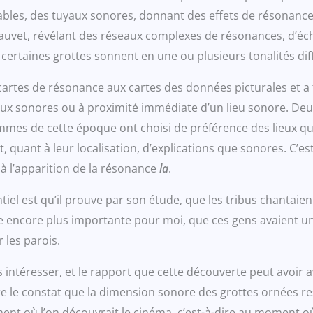
les, des tuyaux sonores, donnant des effets de résonance ét
auvet, révélant des réseaux complexes de résonances, d’échos
certaines grottes sonnent en une ou plusieurs tonalités dif
es cartes de résonance aux cartes des données picturales et a
ieux sonores ou à proximité immédiate d’un lieu sonore. D
es de cette époque ont choisi de préférence des lieux qui
 quant à leur localisation, d’explications que sonores. C’e
 l’apparition de la résonance
la
.
ntiel est qu’il prouve par son étude, que les tribus chantaie
se encore plus importante pour moi, que ces gens avaient u
ur les parois.
ntéresser, et le rapport que cette découverte peut avoir a
aire le constat que la dimension sonore des grottes ornées 
ent où l’on découvrait le cinéma, c’est-à-dire au moment o