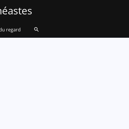
éastes
Rechercher
 du regard