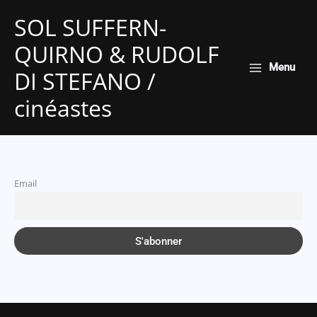
Aller
SOL SUFFERN-
au
QUIRNO & RUDOLF
contenu
Menu
DI STEFANO /
cinéastes
Email